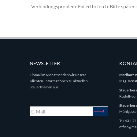
Verbindungsproblem: Failed to fetch. Bitte später
NEWSLETTER
KONTA
Einmal im Monat senden wir unsere
Marihart-
Klienten-Informationen zu aktuellen
Mag. Renat
Steuerthemen aus:
Steuerber
Rudolf-von
Steuerbera
Mühlgasse 
T:
+43 1 71
office@mar