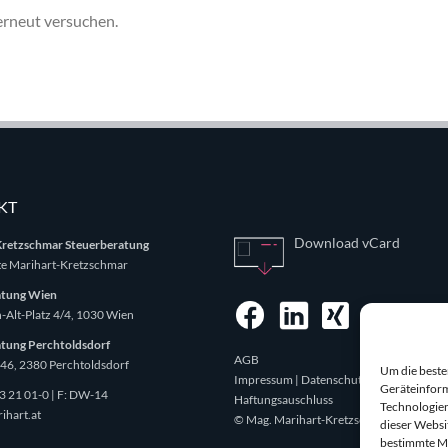
 erneut versuchen.
KT
Download vCard
Kretzschmar Steuerberatung
e Marihart-Kretzschmar
atung Wien
-Alt-Platz 4/4, 1030 Wien
tung Perchtoldsdorf
AGB
46, 2380 Perchtoldsdorf
Um die beste
Impressum | Datenschutz
Geräteinform
3 21 01-0
| F: DW-14
Haftungsauschluss
Technologien
ihart.at
© Mag. Marihart-Kretzschmar
dieser Websi
bestimmte M