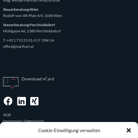
Mag. Renate Marihart-Kretzschmar
Steuerberatung Wien
Rudolf-von-Alt-Platz 4/4, 1030 Wien
Steuerberatung Perchtoldsdorf
Mühlgasse 46, 2380 Perchtoldsdorf
T:
+43 1 713 21 01-0
| F: DW-14
office@marihart.at
Download vCard
AGB
Impressum | Datenschutz
Haftungsauschluss
Cookie-Einwilligung verwalten
© Mag. Marihart-Kretzschmar