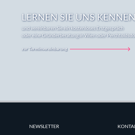
LERNEN SIE UNS KENNE
und vereinbaren Sie ein kostenloses Erstgespräch
oder eine Gründerberatung in Wien oder Perchtoldsdo
zur Terminvereinbarung
NEWSLETTER
KONTA