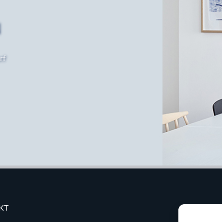
N
rf
KT