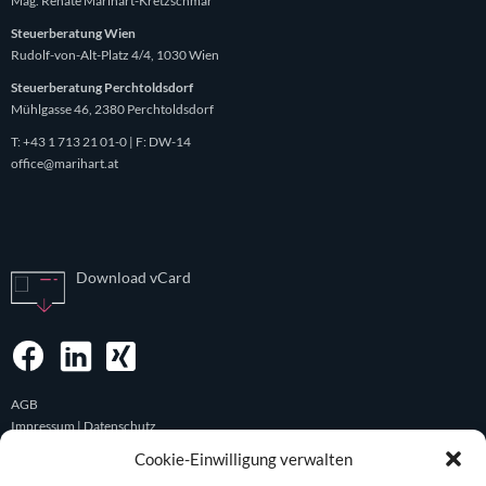
Mag. Renate Marihart-Kretzschmar
Steuerberatung Wien
Rudolf-von-Alt-Platz 4/4, 1030 Wien
Steuerberatung Perchtoldsdorf
Mühlgasse 46, 2380 Perchtoldsdorf
T:
+43 1 713 21 01-0
| F: DW-14
office@marihart.at
Download vCard
AGB
Impressum | Datenschutz
Haftungsauschluss
Cookie-Einwilligung verwalten
© Mag. Marihart-Kretzschmar